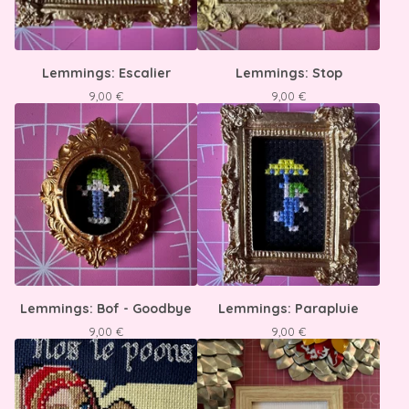
Lemmings: Escalier
Lemmings: Stop
9,00
€
9,00
€
Lemmings: Bof - Goodbye
Lemmings: Parapluie
9,00
€
9,00
€