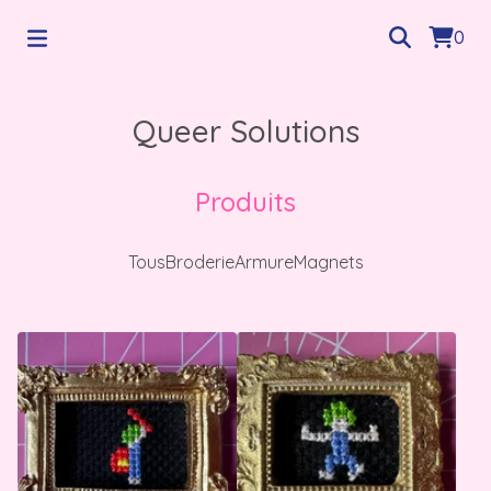
0
Queer Solutions
Produits
Tous
Broderie
Armure
Magnets