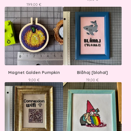
199,00
€
Magnet Golden Pumpkin
Blåhaj [blohaï]
9,00
€
19,00
€