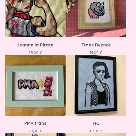
Jeanne la Pirate
Trans Reznor
79,00
€
14,00
€
PMA trans
HC
29,00
€
49,00
€