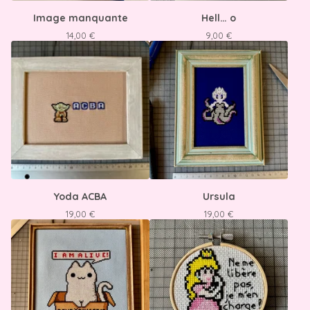
Image manquante
Hell… o
14,00
€
9,00
€
Yoda ACBA
Ursula
19,00
€
19,00
€