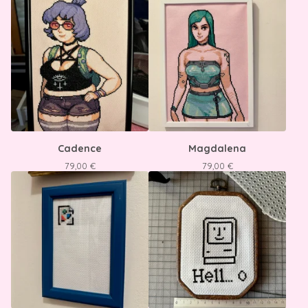
Cadence
Magdalena
79,00
€
79,00
€