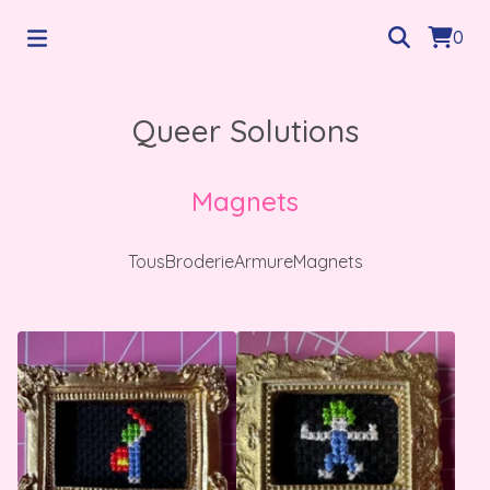
0
Queer Solutions
Magnets
Tous
Broderie
Armure
Magnets