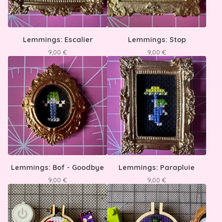
Lemmings: Escalier
Lemmings: Stop
9,00
€
9,00
€
Lemmings: Bof - Goodbye
Lemmings: Parapluie
9,00
€
9,00
€