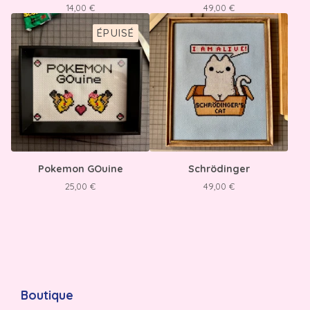
14,00
€
49,00
€
ÉPUISÉ
Pokemon GOuine
Schrödinger
25,00
€
49,00
€
Boutique