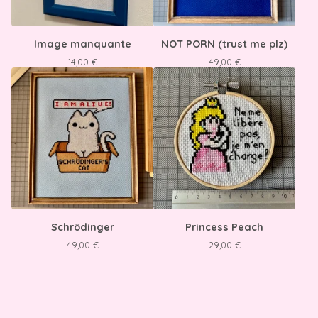
Image manquante
NOT PORN (trust me plz)
14,00
€
49,00
€
Schrödinger
Princess Peach
49,00
€
29,00
€